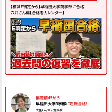
【模試E判定から】早稲田大学商学部に合格！
穴井さん編【合格者カレンダー】
偏差値45から
早稲田大学3学部に
逆転合格!
大里くん/所沢北高校