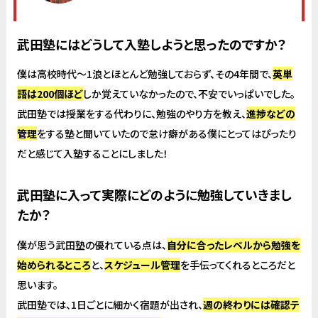
武田塾にはどうして入塾しようと思ったのですか？
僕は高校時代～1浪とほとんど勉強しておらず、その4年間で、
英単
語は200個ほど
しか覚えていなかったので、不安でいっぱいでした。
武田塾では授業をする代わりに、勉強のやり方を教え、
進捗などの
管理
をする塾と聞いていたので怠け癖がある僕にとってはぴったり
だと感じて入塾することにしました！
武田塾に入って実際にどのように勉強していきまし
たか？
僕が思う武田塾の優れている点は、
自分に合ったレベルから勉強を
始められるところ
と、
スケジュール管理
を手伝ってくれるところだと
思います。
武田塾では、1日ごとに細かく宿題が出され、
週の終わりには確認テ