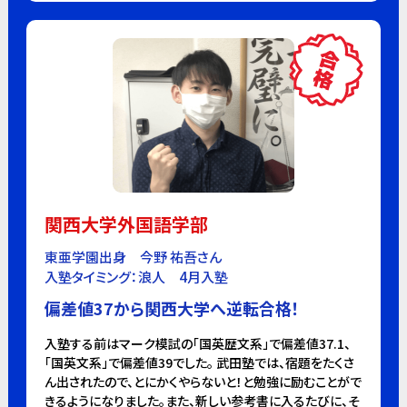
関西大学外国語学部
東亜学園出身 今野 祐吾さん
入塾タイミング：浪人 4月入塾
偏差値37から関西大学へ逆転合格！
入塾する前はマーク模試の「国英歴文系」で偏差値37.1、
「国英文系」で偏差値39でした。 武田塾では、宿題をたくさ
ん出されたので、とにかくやらないと！と勉強に励むことがで
きるようになりました。また、新しい参考書に入るたびに、そ