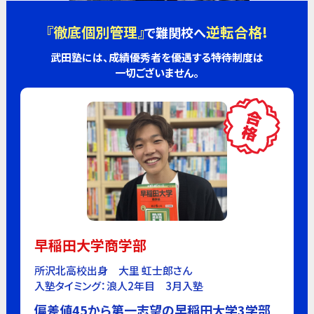
『徹底個別管理』
逆転合格!
で難関校へ
武田塾には、成績優秀者を優遇する特待制度は
一切ございません。
早稲田大学商学部
所沢北高校出身 大里 虹士郎さん
入塾タイミング：浪人2年目 3月入塾
偏差値45から第一志望の早稲田大学3学部