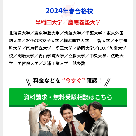
2024
年春
合格校
早稲田大学／慶應義塾大学
北海道大学／東京学芸大学／筑波大学／千葉大学／東京外国
語大学／お茶の水女子大学／横浜国立大学／上智大学／東京理
科大学／東京都立大学／埼玉大学／静岡大学／ICU／防衛大学
校／明治大学／青山学院大学／立教大学／中央大学／法政大
学／学習院大学／芝浦工業大学 他多数