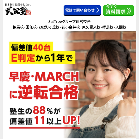
SalTreeグループ運営校舎
練馬校・田無校・ひばりヶ丘校・花小金井校・東久留米校・拝島校・入間校